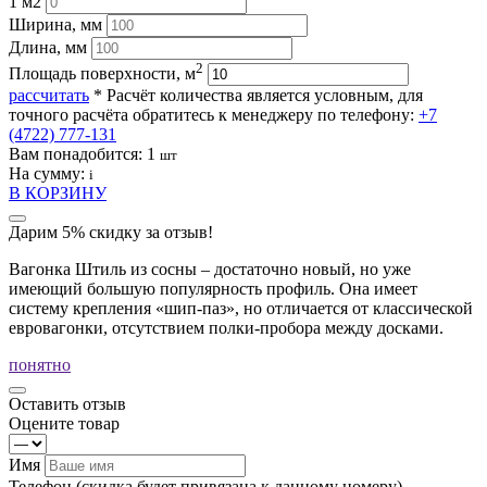
1 м2
Ширина, мм
Длина, мм
2
Площадь поверхности, м
рассчитать
* Расчёт количества является условным, для
точного расчёта обратитесь к менеджеру по телефону:
+7
(4722) 777-131
Вам понадобится:
1
шт
На сумму:
i
В КОРЗИНУ
Дарим 5% скидку за отзыв!
Вагонка Штиль из сосны – достаточно новый, но уже
имеющий большую популярность профиль. Она имеет
систему крепления «шип-паз», но отличается от классической
евровагонки, отсутствием полки-пробора между досками.
понятно
Оставить отзыв
Оцените товар
Имя
Телефон
(скидка будет привязана к данному номеру)