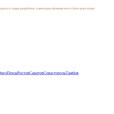
одится в стадии разработки, и некоторые функции могут быть недоступны.
Орел
Пенза
Ростов
Саратов
Севастополь
Тамбов