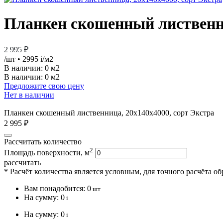
Планкен скошенный лиственни
2 995 ₽
/шт
• 2995
i
/м2
В наличии:
0 м2
В наличии: 0 м2
Предложите свою цену
Нет в наличии
Планкен скошенный лиственница, 20х140х4000, сорт Экстра
2 995 ₽
Рассчитать количество
2
Площадь поверхности, м
рассчитать
* Расчёт количества является условным, для точного расчёта о
Вам понадобится:
0
шт
На сумму:
0
i
На сумму:
0
i