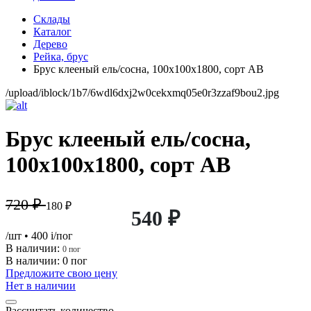
Склады
Каталог
Дерево
Рейка, брус
Брус клееный ель/сосна, 100х100х1800, сорт АВ
/upload/iblock/1b7/6wdl6dxj2w0cekxmq05e0r3zzaf9bou2.jpg
Брус клееный ель/сосна,
100х100х1800, сорт АВ
720 ₽
180 ₽
540 ₽
/шт
• 400
i
/пог
В наличии:
0 пог
В наличии: 0 пог
Предложите свою цену
Нет в наличии
Рассчитать количество