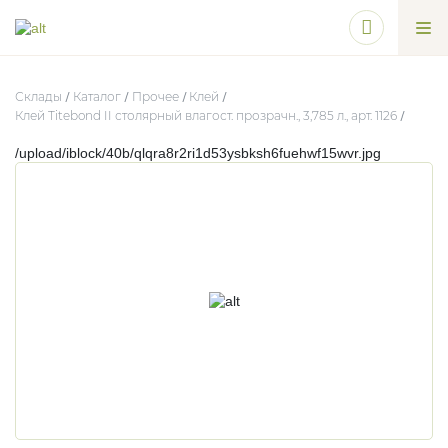
Склады
Каталог
Прочее
Клей
Клей Titebond II столярный влагост. прозрачн., 3,785 л., арт. 1126
/upload/iblock/40b/qlqra8r2ri1d53ysbksh6fuehwf15wvr.jpg