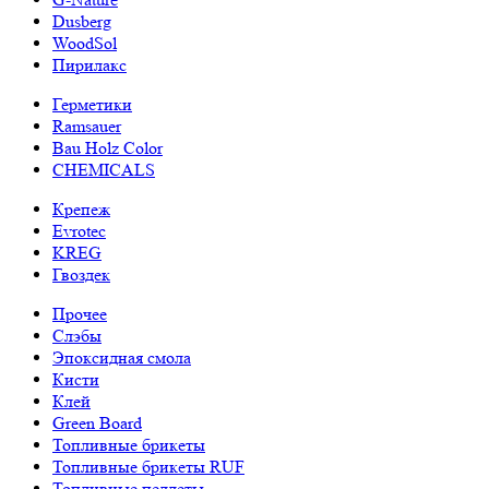
Dusberg
WoodSol
Пирилакс
Герметики
Ramsauer
Bau Holz Color
CHEMICALS
Крепеж
Evrotec
KREG
Гвоздек
Прочее
Слэбы
Эпоксидная смола
Кисти
Клей
Green Board
Топливные брикеты
Топливные брикеты RUF
Топливные пеллеты