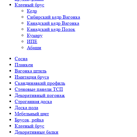
Клееный брус
Кедр
Сибирский кедр Вагонка
Канадский кедр Вагонка
Канадский кедр Полок
Кумару
ИПЕ
Абаши
Сосна
Планкен
Вагонка штиль
Имитация бруса
Скандинавкий профиль
Стеновые панели ТСП
Декоративный погонаж
Строганная доска
Доска пола
Мебельный щит
Брусок, рейка
Клееный брус
Декоративные балки