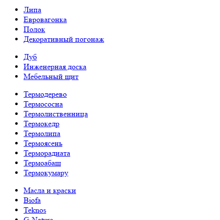
Липа
Евровагонка
Полок
Декоративный погонаж
Дуб
Инженерная доска
Мебельный щит
Термодерево
Термососна
Термолиственница
Термокедр
Термолипа
Термоясень
Терморадиата
Термоабаш
Термокумару
Масла и краски
Biofa
Teknos
G-Nature