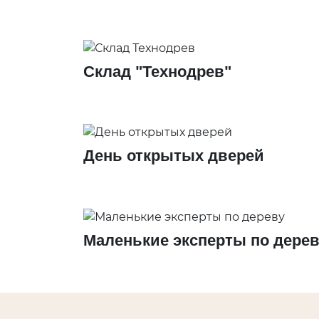
Мебельный щит
КЕДР
Брусок, рейка
Сибирский кедр Вагонка
Клееный брус
Канадский кедр Вагонка
Декоративные балки
Канадский кедр Полок
Склад "Технодрев"
ЛИПА
КУМАРУ
Евровагонка
ИПЕ
Полок
АБАШИ
Декоративный погона
День открытых дверей
ДУБ
Инженерная доска
Мебельный щит
Маленькие эксперты по дерев