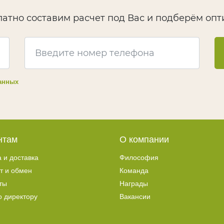
латно составим расчет под Вас и подберём оп
анных
нтам
О компании
 и доставка
Философия
т и обмен
Команда
ты
Награды
 директору
Вакансии