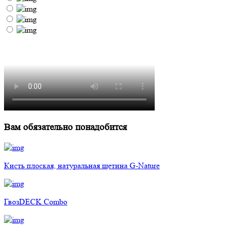
Вам обязательно понадобится
Кисть плоская, натуральная щетина G-Nature
ГвозDECK Combo