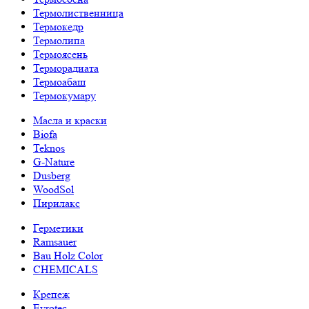
Термолиственница
Термокедр
Термолипа
Термоясень
Терморадиата
Термоабаш
Термокумару
Масла и краски
Biofa
Teknos
G-Nature
Dusberg
WoodSol
Пирилакс
Герметики
Ramsauer
Bau Holz Color
CHEMICALS
Крепеж
Evrotec