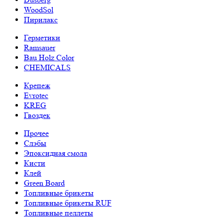
WoodSol
Пирилакс
Герметики
Ramsauer
Bau Holz Color
CHEMICALS
Крепеж
Evrotec
KREG
Гвоздек
Прочее
Слэбы
Эпоксидная смола
Кисти
Клей
Green Board
Топливные брикеты
Топливные брикеты RUF
Топливные пеллеты