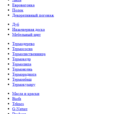
Евровагонка
Полок
Декоративный погонаж
Дуб
Инженерная доска
Мебельный щит
Термодерево
Термососна
Термолиственница
Термокедр
Термолипа
Термоясень
Терморадиата
Термоабаш
Термокумару
Масла и краски
Biofa
Teknos
G-Nature
Dusberg