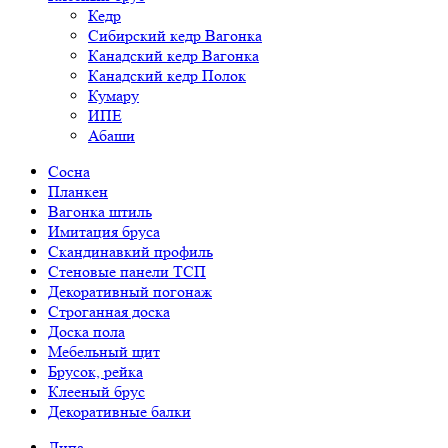
Кедр
Сибирский кедр Вагонка
Канадский кедр Вагонка
Канадский кедр Полок
Кумару
ИПЕ
Абаши
Сосна
Планкен
Вагонка штиль
Имитация бруса
Скандинавкий профиль
Стеновые панели ТСП
Декоративный погонаж
Строганная доска
Доска пола
Мебельный щит
Брусок, рейка
Клееный брус
Декоративные балки
Липа