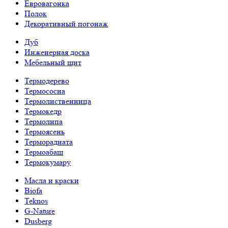
Евровагонка
Полок
Декоративный погонаж
Дуб
Инженерная доска
Мебельный щит
Термодерево
Термососна
Термолиственница
Термокедр
Термолипа
Термоясень
Терморадиата
Термоабаш
Термокумару
Масла и краски
Biofa
Teknos
G-Nature
Dusberg