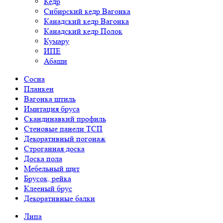
Кедр
Сибирский кедр Вагонка
Канадский кедр Вагонка
Канадский кедр Полок
Кумару
ИПЕ
Абаши
Сосна
Планкен
Вагонка штиль
Имитация бруса
Скандинавкий профиль
Стеновые панели ТСП
Декоративный погонаж
Строганная доска
Доска пола
Мебельный щит
Брусок, рейка
Клееный брус
Декоративные балки
Липа