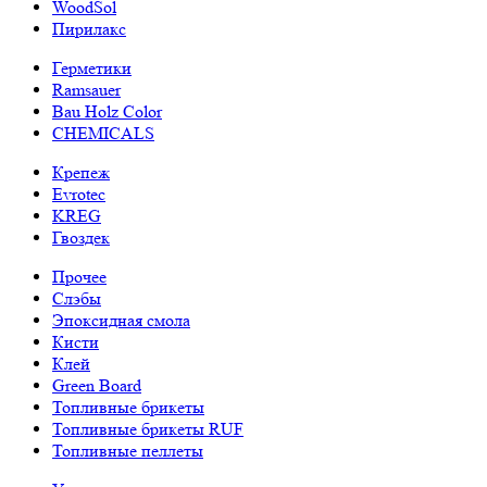
WoodSol
Пирилакс
Герметики
Ramsauer
Bau Holz Color
CHEMICALS
Крепеж
Evrotec
KREG
Гвоздек
Прочее
Слэбы
Эпоксидная смола
Кисти
Клей
Green Board
Топливные брикеты
Топливные брикеты RUF
Топливные пеллеты