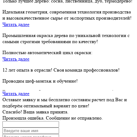
Разработка дизайн-проекта;
Только лучшее дерево: сосна, лиственница, дуб, термодерево!
Подбор лучшего материала;
Идеальная геометрия, современная технология производства
Промышленная окраска;
и высококачественное сырье от экспортных производителей!
Профессиональный монтаж.
Читать далее
Только лучшие и натуральные масла и краски из Германии и
По честной цене от производителя. Соблюдаем сроки, и даем
Финляндии!
Промышленная окраска дерева по уникальной технологии с
гарантию на всю работу!
самыми строгими требованиями по качеству!
Современные технологии и природные компоненты надежно
защитят дерево без вреда для вас и окружающей среды!
Полностью автоматический цикл окраски:
Читать далее
шлифовка;
брашировка;
12 лет опыта в отрасли! Своя команда профессионалов!
окраска;
Проводим шеф-монтаж и обучение!
сушка;
межслойная шлифовка;
Гарантированно быстрый и качественный результат!
Читать далее
упаковка.
Оставьте заявку и мы бесплатно составим расчет под Вас и
Мы знаем, что мы делаем и мы это делаем лучше всех!
Полностью исключен человеческий фактор. Строгое
подберём оптимальный вариант по цене!
соблюдение технологий.
Спасибо! Ваша заявка принята.
Произошла ошибка. Сообщение не отправлено.