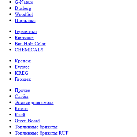
G-Nature
Dusberg
WoodSol
Пирилакс
Герметики
Ramsauer
Bau Holz Color
CHEMICALS
Крепеж
Evrotec
KREG
Гвоздек
Прочее
Слэбы
Эпоксидная смола
Кисти
Клей
Green Board
Топливные брикеты
Топливные брикеты RUF