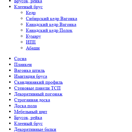
Брусок, рейка
Клееный брус
Кедр
Сибирский кедр Вагонка
Канадский кедр Вагонка
Канадский кедр Полок
Кумару
ИПЕ
Абаши
Сосна
Планкен
Вагонка штиль
Имитация бруса
Скандинавкий профиль
Стеновые панели ТСП
Декоративный погонаж
Строганная доска
Доска пола
Мебельный щит
Брусок, рейка
Клееный брус
Декоративные балки