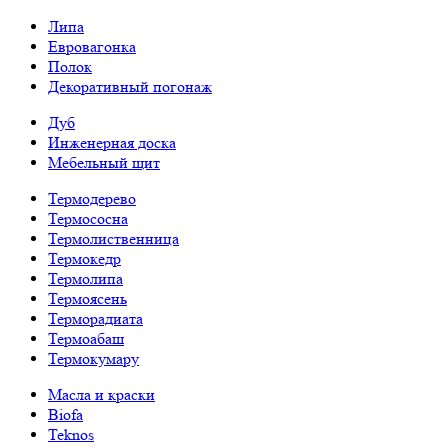
Липа
Евровагонка
Полок
Декоративный погонаж
Дуб
Инженерная доска
Мебельный щит
Термодерево
Термососна
Термолиственница
Термокедр
Термолипа
Термоясень
Терморадиата
Термоабаш
Термокумару
Масла и краски
Biofa
Teknos