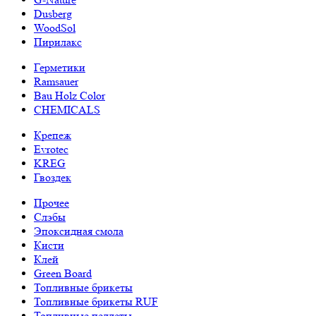
Dusberg
WoodSol
Пирилакс
Герметики
Ramsauer
Bau Holz Color
CHEMICALS
Крепеж
Evrotec
KREG
Гвоздек
Прочее
Слэбы
Эпоксидная смола
Кисти
Клей
Green Board
Топливные брикеты
Топливные брикеты RUF
Топливные пеллеты