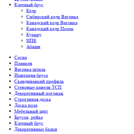
Клееный брус
Кедр
Сибирский кедр Вагонка
Канадский кедр Вагонка
Канадский кедр Полок
Кумару
ИПЕ
Абаши
Сосна
Планкен
Вагонка штиль
Имитация бруса
Скандинавкий профиль
Стеновые панели ТСП
Декоративный погонаж
Строганная доска
Доска пола
Мебельный щит
Брусок, рейка
Клееный брус
Декоративные балки