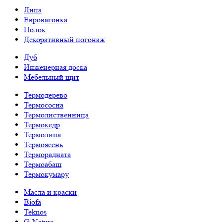
Липа
Евровагонка
Полок
Декоративный погонаж
Дуб
Инженерная доска
Мебельный щит
Термодерево
Термососна
Термолиственница
Термокедр
Термолипа
Термоясень
Терморадиата
Термоабаш
Термокумару
Масла и краски
Biofa
Teknos
G-Nature