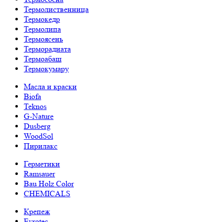
Термолиственница
Термокедр
Термолипа
Термоясень
Терморадиата
Термоабаш
Термокумару
Масла и краски
Biofa
Teknos
G-Nature
Dusberg
WoodSol
Пирилакс
Герметики
Ramsauer
Bau Holz Color
CHEMICALS
Крепеж
Evrotec