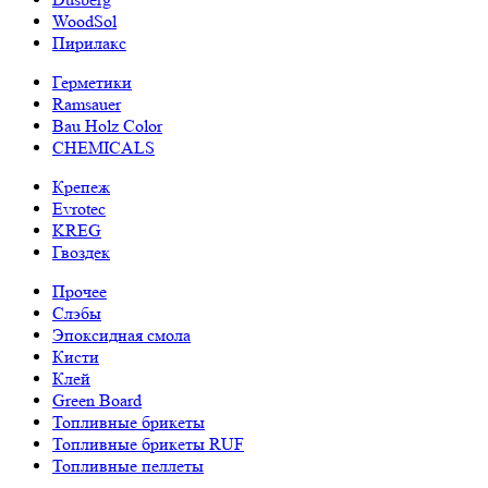
WoodSol
Пирилакс
Герметики
Ramsauer
Bau Holz Color
CHEMICALS
Крепеж
Evrotec
KREG
Гвоздек
Прочее
Слэбы
Эпоксидная смола
Кисти
Клей
Green Board
Топливные брикеты
Топливные брикеты RUF
Топливные пеллеты