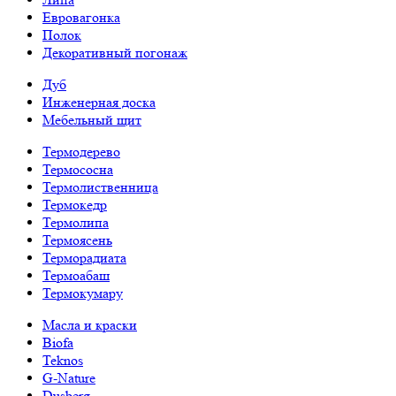
Евровагонка
Полок
Декоративный погонаж
Дуб
Инженерная доска
Мебельный щит
Термодерево
Термососна
Термолиственница
Термокедр
Термолипа
Термоясень
Терморадиата
Термоабаш
Термокумару
Масла и краски
Biofa
Teknos
G-Nature
Dusberg