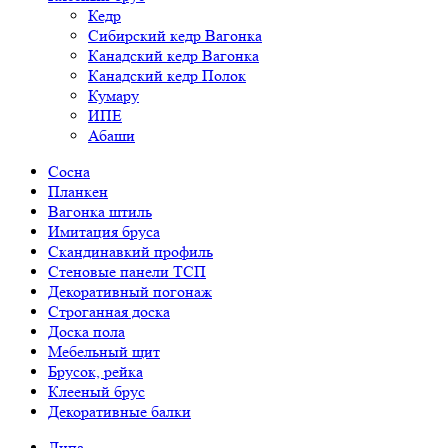
Кедр
Сибирский кедр Вагонка
Канадский кедр Вагонка
Канадский кедр Полок
Кумару
ИПЕ
Абаши
Сосна
Планкен
Вагонка штиль
Имитация бруса
Скандинавкий профиль
Стеновые панели ТСП
Декоративный погонаж
Строганная доска
Доска пола
Мебельный щит
Брусок, рейка
Клееный брус
Декоративные балки
Липа