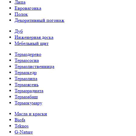
Липа
Евровагонка
Полок
Декоративный погонаж
Дуб
Инженерная доска
Мебельный щит
Термодерево
Термососна
Термолиственница
Термокедр
Термолипа
Термоясень
Терморадиата
Термоабаш
Термокумару
Масла и краски
Biofa
Teknos
G-Nature