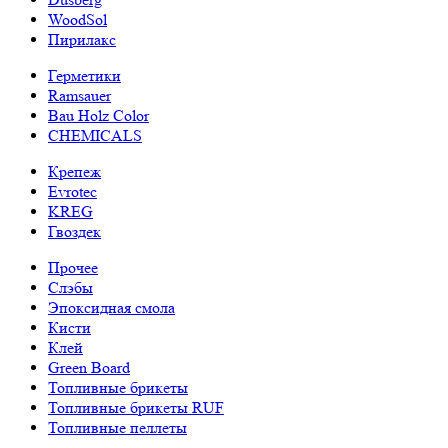
WoodSol
Пирилакс
Герметики
Ramsauer
Bau Holz Color
CHEMICALS
Крепеж
Evrotec
KREG
Гвоздек
Прочее
Слэбы
Эпоксидная смола
Кисти
Клей
Green Board
Топливные брикеты
Топливные брикеты RUF
Топливные пеллеты