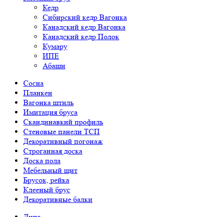
Кедр
Сибирский кедр Вагонка
Канадский кедр Вагонка
Канадский кедр Полок
Кумару
ИПЕ
Абаши
Сосна
Планкен
Вагонка штиль
Имитация бруса
Скандинавкий профиль
Стеновые панели ТСП
Декоративный погонаж
Строганная доска
Доска пола
Мебельный щит
Брусок, рейка
Клееный брус
Декоративные балки
Липа