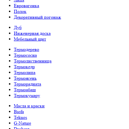
Евровагонка
Полок
Декоративный погонаж
Дуб
Инженерная доска
Мебельный щит
Термодерево
Термососна
Термолиственница
Термокедр
Термолипа
Термоясень
Терморадиата
Термоабаш
Термокумару
Масла и краски
Biofa
Teknos
G-Nature
Dusberg