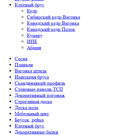
Клееный брус
Кедр
Сибирский кедр Вагонка
Канадский кедр Вагонка
Канадский кедр Полок
Кумару
ИПЕ
Абаши
Сосна
Планкен
Вагонка штиль
Имитация бруса
Скандинавкий профиль
Стеновые панели ТСП
Декоративный погонаж
Строганная доска
Доска пола
Мебельный щит
Брусок, рейка
Клееный брус
Декоративные балки