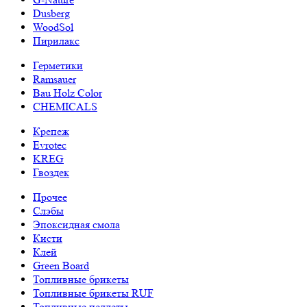
Dusberg
WoodSol
Пирилакс
Герметики
Ramsauer
Bau Holz Color
CHEMICALS
Крепеж
Evrotec
KREG
Гвоздек
Прочее
Слэбы
Эпоксидная смола
Кисти
Клей
Green Board
Топливные брикеты
Топливные брикеты RUF
Топливные пеллеты