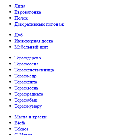
Липа
Евровагонка
Полок
Декоративный погонаж
Дуб
Инженерная доска
Мебельный щит
Термодерево
Термососна
Термолиственница
Термокедр
Термолипа
Термоясень
Терморадиата
Термоабаш
Термокумару
Масла и краски
Biofa
Teknos
G-Nature