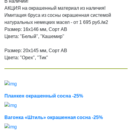
В наличии!
Термокедр
АКЦИЯ на окрашенный материал из наличия!
Имитация бруса из сосны окрашенная системой
Термолипа
натуральных немецких масел - от 1 695 руб./м2
Термоясень
Размер: 16х146 мм, Сорт АВ
Терморадиата
Цвета: "Белый", "Кашемир"
Термоабаш
Размер: 20х145 мм, Сорт АВ
Термокумару
Цвета: "Орех", "Тик"
МАСЛА И КРАСКИ
Biofa
Teknos
G-Nature
Планкен окрашенный сосна -25%
Dusberg
WoodSol
Вагонка «Штиль» окрашенная сосна -25%
Пирилакс