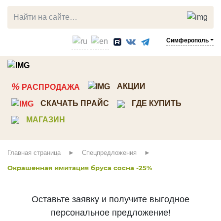
Симферополь
ЛИСТВЕННИЦА
СОСНА
%
АКЦИИ
РАСПРОДАЖА
Прямой планкен
Планкен
СКАЧАТЬ ПРАЙС
ГДЕ КУПИТЬ
Косой планкен
Вагонка штиль
МАГАЗИН
Вагонка штиль
Имитация бруса
Палубная доска
Скандинавкий профиль
Главная страница
Спецпредложения
Террасная доска
Стеновые панели ТСП
Окрашенная имитация бруса сосна -25%
Мебельный щит
Декоративный погонаж
Брусок, рейка
Строганная доска
Оставьте заявку и получите выгодное
Клееный брус
Доска пола
персональное предложение!
Мебельный щит