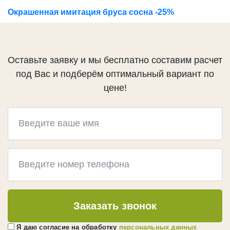
ГЕРМЕТИКИ
Окрашенная имитация бруса сосна -25%
Ramsauer
Bau Holz Color
CHEMICALS
Оставьте заявку и мы бесплатно составим расчет
КРЕПЕЖ
под Вас и подберём оптимальный вариант по
цене!
Evrotec
KREG
Гвоздек
ПРОЧЕЕ
Слэбы
Эпоксидная смола
Кисти
Заказать звонок
Клей
Green Board
Я даю согласие на обработку
персональных данных