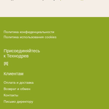
Топливные брикеты
Топливные брикеты RUF
Топливные пеллеты
УСЛУГИ
Политика конфиденциальности
Отделка фасадов, стен и потолков
Политика использования cookies
Укладка террас и палуб
Присоединяйтесь
Окраска деревянных домов
к Технодрев
Герметизация швов
Окраска погонажа
Клиентам
Брашировка дерева
Оплата и доставка
ГОТОВЫЕ РЕШЕНИЯ
Возврат и обмен
Окрашенное дерево
Контакты
Фасады из дерева
Письмо директору
Террасы из дерева