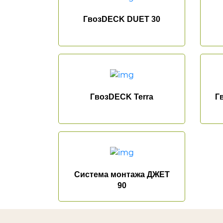
ГвозDECK DUET 30
ГвозDECK Terra
Г
Cистема монтажа ДЖЕТ
90