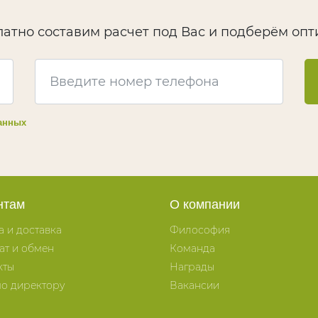
латно составим расчет под Вас и подберём оп
анных
нтам
О компании
а и доставка
Философия
ат и обмен
Команда
кты
Награды
о директору
Вакансии