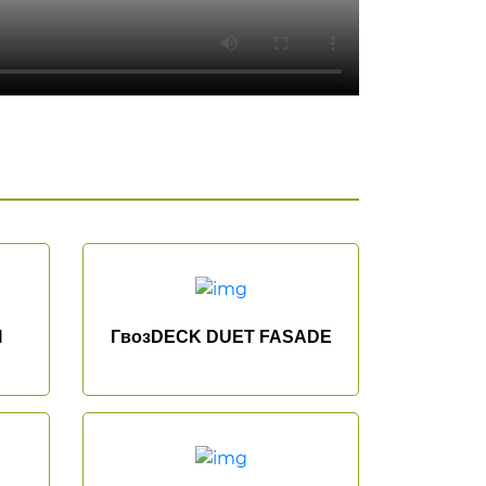
I
ГвозDECK DUET FASADE