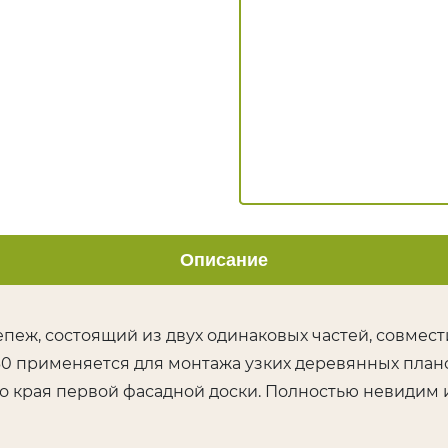
МАСЛА И КРАСКИ
Gr
Biofa
То
Teknos
То
G-Nature
То
Dusberg
УС
WoodSol
От
Пирилакс
Ук
ж
ГЕРМЕТИКИ
Ок
Ramsauer
Ге
Описание
Bau Holz Color
Ок
CHEMICALS
Бр
епеж, состоящий из двух одинаковых частей, совмес
30 применяется для монтажа узких деревянных плано
 края первой фасадной доски. Полностью невидим и