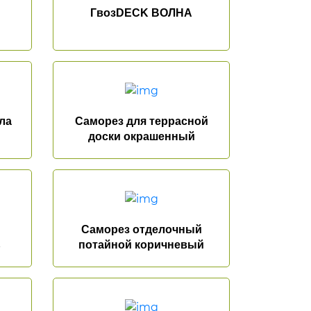
ГвозDECK ВОЛНА
ла
Саморез для террасной
доски окрашенный
Саморез отделочный
ь
потайной коричневый