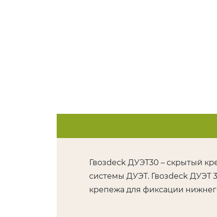
Мебельный щит
КЕДР
Брусок, рейка
Сибирский кедр Вагонка
Клееный брус
Канадский кедр Вагонка
Декоративные балки
Канадский кедр Полок
ЛИПА
КУМАРУ
Евровагонка
ИПЕ
Полок
АБАШИ
Декоративный погона
ДУБ
Инженерная доска
Мебельный щит
Гвозdeck ДУЭТ30 – скрытый кр
системы ДУЭТ. Гвозdeck ДУЭТ 
крепежа для фиксации нижнего