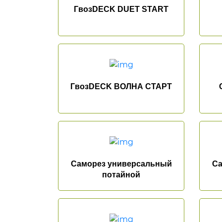
ГвозDECK DUET START
ГвозDECK ВОЛНА СТАРТ
Саморез универсальный
Са
потайной