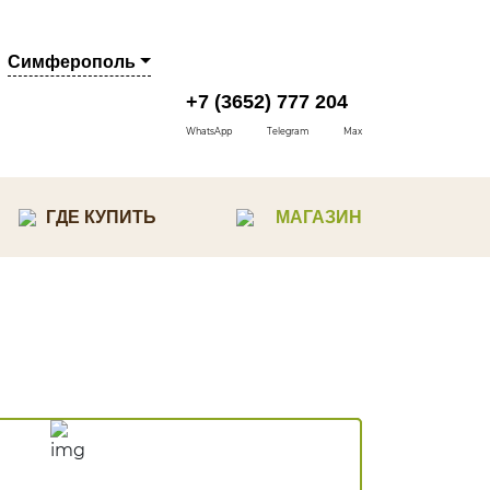
Симферополь
+7 (3652) 777 204
WhatsApp
Telegram
Max
ГДЕ КУПИТЬ
МАГАЗИН
РЕПЕЖ
ГОТОВЫЕ РЕШЕНИЯ
rotec
Окрашенное дерево
EG
Фасады из дерева
оздек
Террасы из дерева
Заборы из дерева
РОЧЕЕ
Подшива из дерева
эбы
Бани и сауны
оксидная смола
Лестницы и ступени
сти
Полы из дерева
о штук в упаковке
ей