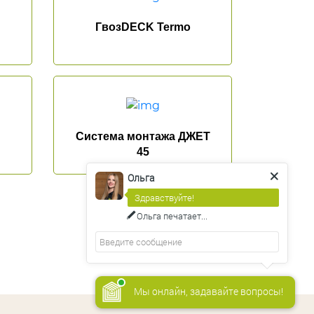
ГвозDECK Termo
Cистема монтажа ДЖЕТ
45
Ольга
Здравствуйте!
Ольга
печатает...
Мы онлайн, задавайте вопросы!