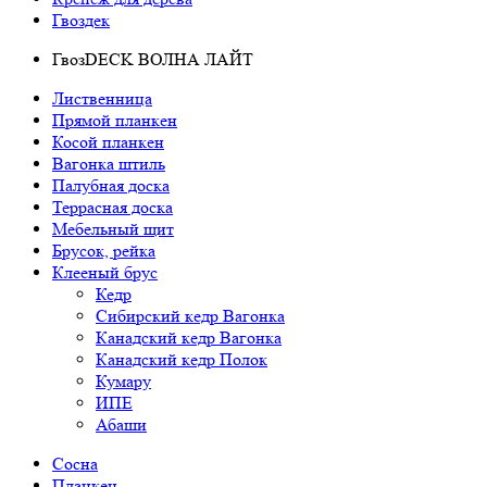
Гвоздек
ГвозDECK ВОЛНА ЛАЙТ
Лиственница
Прямой планкен
Косой планкен
Вагонка штиль
Палубная доска
Террасная доска
Мебельный щит
Брусок, рейка
Клееный брус
Кедр
Сибирский кедр Вагонка
Канадский кедр Вагонка
Канадский кедр Полок
Кумару
ИПЕ
Абаши
Сосна
Планкен