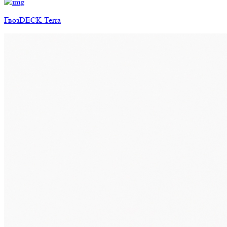
ГвозDECK Terra