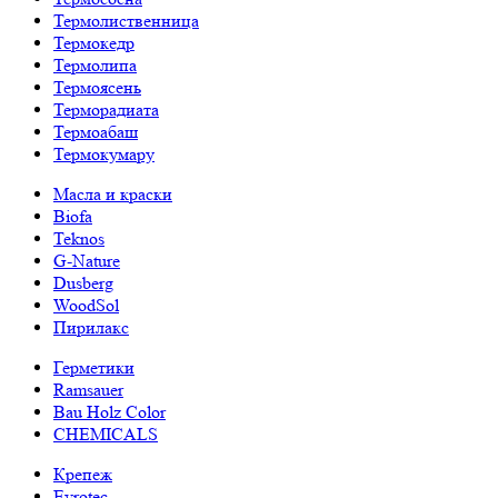
Термолиственница
Термокедр
Термолипа
Термоясень
Терморадиата
Термоабаш
Термокумару
Масла и краски
Biofa
Teknos
G-Nature
Dusberg
WoodSol
Пирилакс
Герметики
Ramsauer
Bau Holz Color
CHEMICALS
Крепеж
Evrotec