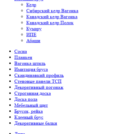
Кедр
Сибирский кедр Вагонка
Канадский кедр Вагонка
Канадский кедр Полок
Кумару
ИПЕ
Абаши
Сосна
Планкен
Вагонка штиль
Имитация бруса
Скандинавкий профиль
Стеновые панели ТСП
Декоративный погонаж
Строганная доска
Доска пола
Мебельный щит
Брусок, рейка
Клееный брус
Декоративные балки
Липа