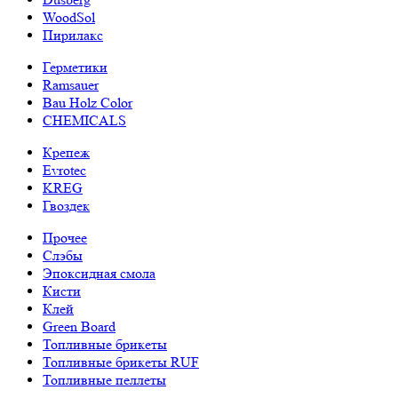
WoodSol
Пирилакс
Герметики
Ramsauer
Bau Holz Color
CHEMICALS
Крепеж
Evrotec
KREG
Гвоздек
Прочее
Слэбы
Эпоксидная смола
Кисти
Клей
Green Board
Топливные брикеты
Топливные брикеты RUF
Топливные пеллеты