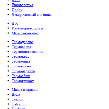
Евровагонка
Полок
Декоративный погонаж
Дуб
Инженерная доска
Мебельный щит
Термодерево
Термососна
Термолиственница
Термокедр
Термолипа
Термоясень
Терморадиата
Термоабаш
Термокумару
Масла и краски
Biofa
Teknos
G-Nature
Dusberg