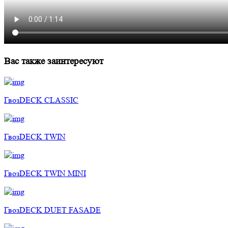
Вас также заинтересуют
ГвозDECK CLASSIC
ГвозDECK TWIN
ГвозDECK TWIN MINI
ГвозDECK DUET FASADE